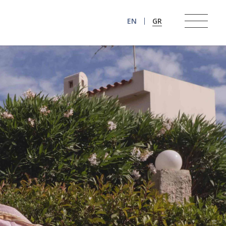
EN
GR