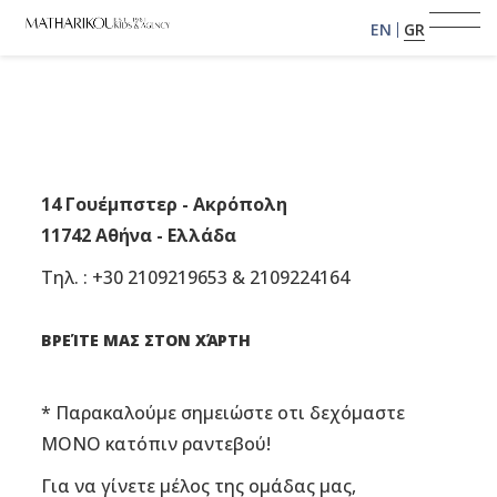
EN
GR
ΑΡΧΙΚΗ
ΣΧΕΤΙΚΑ ΜΕ ΕΜΑΣ
14 Γουέμπστερ - Ακρόπολη
11742 Αθήνα - Ελλάδα
ΜΟΝΤΕΛΑ
Τηλ. : +30 2109219653 & 2109224164
PORTFOLIO
ΒΡΕΊΤΕ ΜΑΣ ΣΤΟΝ ΧΆΡΤΗ
ΕΙΠΑΝ ΓΙΑ ΕΜΑΣ
* Παρακαλούμε σημειώστε οτι δεχόμαστε
ΓΙΝΕ ΜΟΝΤΕΛΟ
ΜΟΝΟ κατόπιν ραντεβού!
Για να γίνετε μέλος της ομάδας μας,
ΠΕΛΑΤΕΣ