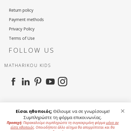
Return policy
Payment methods
Privacy Policy
Terms of Use
FOLLOW US
MATHARIKOU KIDS
MATHARIKOU AGENCY
×
Είσαι ηθοποιός;
Θέλουμε να σε γνωρίσουμε!
Συμπληρώστε τη φόρμα επικοινωνίας.
Προσοχή:
Παρακαλούμε συμπληρώστε τη συγκεκριμένη φόρμα
μόνο αν
είστε ηθοποιός
. Οποιοδήποτε άλλο αίτημα θα απορρίπτεται και θα
To offer a better experience to our users we use