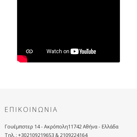
ΕΠΙΚΟΙΝΩΝΙΑ
Γουέμπστερ 14 - Ακρόπολη
11742 Αθήνα - Ελλάδα
Tηλ. : +302109219653 & 2109224164