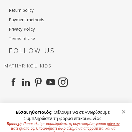
Return policy
Payment methods
Privacy Policy
Terms of Use
FOLLOW US
MATHARIKOU KIDS
MATHARIKOU AGENCY
×
Είσαι ηθοποιός;
Θέλουμε να σε γνωρίσουμε!
Συμπληρώστε τη φόρμα επικοινωνίας.
Προσοχή:
Παρακαλούμε συμπληρώστε τη συγκεκριμένη φόρμα
μόνο αν
είστε ηθοποιός
. Οποιοδήποτε άλλο αίτημα θα απορρίπτεται και θα
To offer a better experience to our users we use